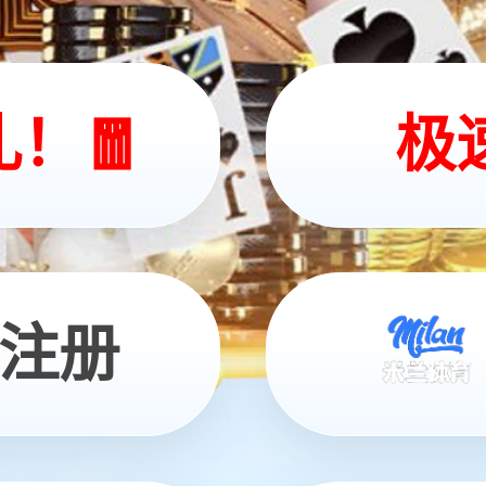
优质清洁能源动力
决者和成套装备供应服务商！